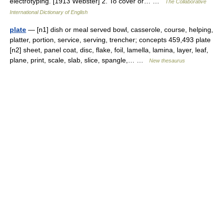
electrotyping. [1913 Webster] 2. To cover or… …
The Collaborative
International Dictionary of English
plate
— [n1] dish or meal served bowl, casserole, course, helping,
platter, portion, service, serving, trencher; concepts 459,493 plate
[n2] sheet, panel coat, disc, flake, foil, lamella, lamina, layer, leaf,
plane, print, scale, slab, slice, spangle,… …
New thesaurus