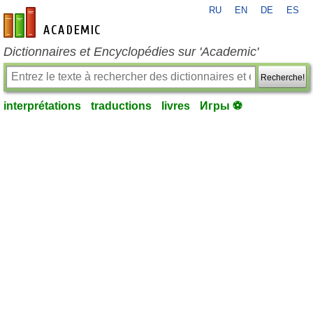
RU
EN
DE
ES
fr-academic.com
Dictionnaires et Encyclopédies sur 'Academic'
Recherche!
interprétations
traductions
livres
Игры ⚽