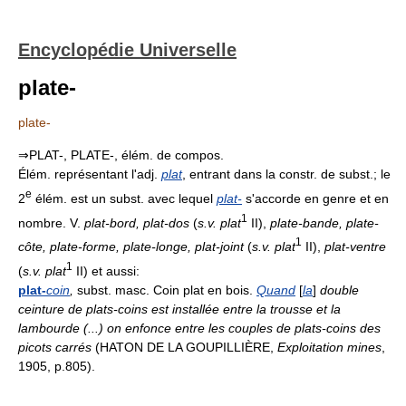
Encyclopédie Universelle
plate-
plate-
⇒PLAT-, PLATE-, élém. de compos.
Élém. représentant l'adj.
plat
, entrant dans la constr. de subst.; le
e
2
élém. est un subst. avec lequel
plat-
s'accorde en genre et en
1
nombre. V.
plat-bord, plat-dos
(
s.v. plat
II),
plate-bande, plate-
1
côte, plate-forme, plate-longe, plat-joint
(
s.v. plat
II),
plat-ventre
1
(
s.v. plat
II) et aussi:
plat-
coin
,
subst. masc. Coin plat en bois.
Quand
[
la
]
double
ceinture de plats-coins est installée entre la trousse et la
lambourde (...) on enfonce entre les couples de plats-coins des
picots carrés
(HATON DE LA GOUPILLIÈRE,
Exploitation mines
,
1905, p.805).