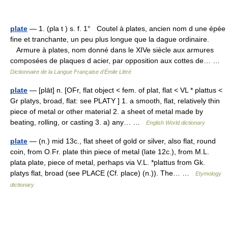
plate
— 1. (pla t ) s. f. 1° Coutel à plates, ancien nom d une épée
fine et tranchante, un peu plus longue que la dague ordinaire.
Armure à plates, nom donné dans le XIVe siècle aux armures
composées de plaques d acier, par opposition aux cottes de… …
Dictionnaire de la Langue Française d'Émile Littré
plate
— [plāt] n. [OFr, flat object < fem. of plat, flat < VL * plattus <
Gr platys, broad, flat: see PLATY ] 1. a smooth, flat, relatively thin
piece of metal or other material 2. a sheet of metal made by
beating, rolling, or casting 3. a) any… …
English World dictionary
plate
— (n.) mid 13c., flat sheet of gold or silver, also flat, round
coin, from O.Fr. plate thin piece of metal (late 12c.), from M.L.
plata plate, piece of metal, perhaps via V.L. *plattus from Gk.
platys flat, broad (see PLACE (Cf. place) (n.)). The… …
Etymology
dictionary