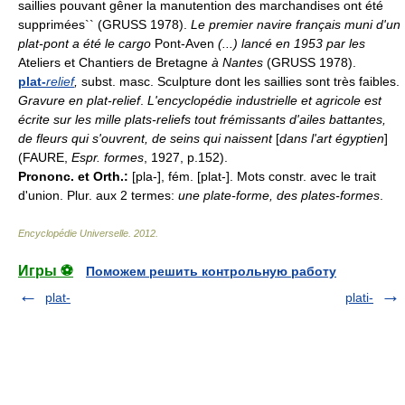
saillies pouvant gêner la manutention des marchandises ont été
supprimées`` (GRUSS 1978).
Le premier navire français muni d'un
plat-pont a été le cargo
Pont-Aven
(...) lancé en 1953 par les
Ateliers et Chantiers de Bretagne
à Nantes
(GRUSS 1978).
plat-
relief
,
subst. masc. Sculpture dont les saillies sont très faibles.
Gravure en plat-relief
.
L'encyclopédie industrielle et agricole est
écrite sur les mille plats-reliefs tout frémissants d'ailes battantes,
de fleurs qui s'ouvrent, de seins qui naissent
[
dans l'art égyptien
]
(FAURE,
Espr. formes
, 1927, p.152).
Prononc. et Orth.:
[pla-], fém. [plat-]. Mots constr. avec le trait
d'union. Plur. aux 2 termes:
une plate-forme, des plates-formes
.
Encyclopédie Universelle
.
2012
.
Игры ⚽
Поможем решить контрольную работу
plat-
plati-