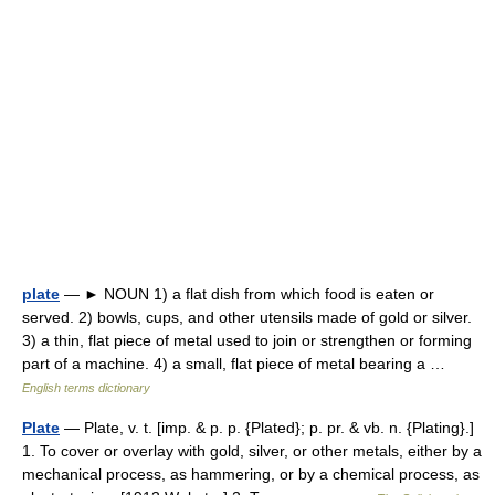
plate
— ► NOUN 1) a flat dish from which food is eaten or
served. 2) bowls, cups, and other utensils made of gold or silver.
3) a thin, flat piece of metal used to join or strengthen or forming
part of a machine. 4) a small, flat piece of metal bearing a …
English terms dictionary
Plate
— Plate, v. t. [imp. & p. p. {Plated}; p. pr. & vb. n. {Plating}.]
1. To cover or overlay with gold, silver, or other metals, either by a
mechanical process, as hammering, or by a chemical process, as