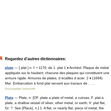
Regardez d'autres dictionnaires:
plate
— [ plat ] n. f. • 1170; de 1. plat 1 ♦ Archéol. Plaque de métal
appliquée sur le haubert; chacune des plaques qui constituent une
armure rigide. Armures de plates, d écailles d acier. 2 ♦ (1694)
Mar. Embarcation à fond plat servant aux travaux de… …
Encyclopédie Universelle
Plate
— Plate, n. [OF. plate a plate of metal, a cuirsas, F. plat a
plate, a shallow vessel of silver, other metal, or earth, fr. plat flat,
Gr. ?. See {Place}, n.] 1. A flat, or nearly flat, piece of metal, the