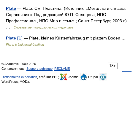
Plate
— Plate. См. Пластина. (Источник: «Металлы и сплавы.
Справочник.» Под редакцией Ю.П. Солнцева; НПО
Профессионал , НПО Мир и семья ; Санкт Петербург, 2003 г.)
…
Словарь металлургических терминов
Plate [1]
— Plate, kleines Küstenfahrzeug mit plattem Boden …
Pierer's Universal-Lexikon
© Academic, 2000-2026
18+
Contactez-nous:
Support technique
,
RÉCLAME
Dictionnaires exportation
, créé sur PHP,
Joomla,
Drupal,
WordPress, MODx.