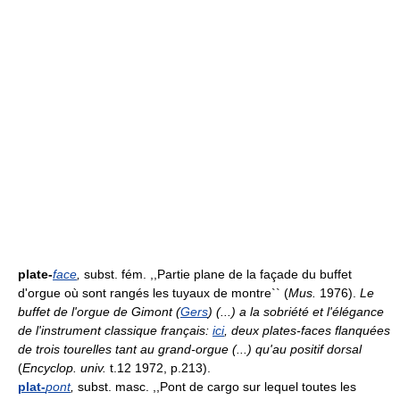
plate-
face
,
subst. fém. ,,Partie plane de la façade du buffet
d'orgue où sont rangés les tuyaux de montre`` (
Mus.
1976).
Le
buffet de l'orgue de Gimont (
Gers
) (...) a la sobriété et l'élégance
de l'instrument classique français:
ici
, deux plates-faces flanquées
de trois tourelles tant au grand-orgue (...) qu'au positif dorsal
(
Encyclop. univ.
t.12 1972, p.213).
plat-
pont
,
subst. masc. ,,Pont de cargo sur lequel toutes les